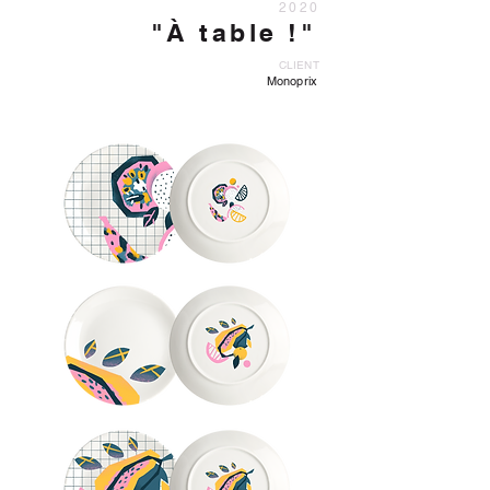
2020
"À table !"
CLIENT
Monoprix