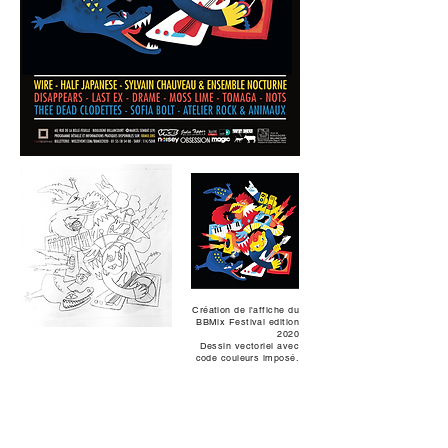
Création de l'affiche du
BBMix Festival edition
2020
Dessin vectoriel avec
code couleurs imposé.